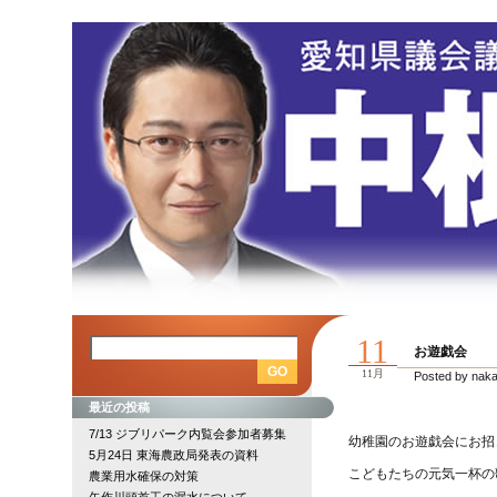
11
お遊戯会
11月
Posted by nak
最近の投稿
7/13 ジブリパーク内覧会参加者募集
幼稚園のお遊戯会にお招
5月24日 東海農政局発表の資料
こどもたちの元気一杯の
農業用水確保の対策