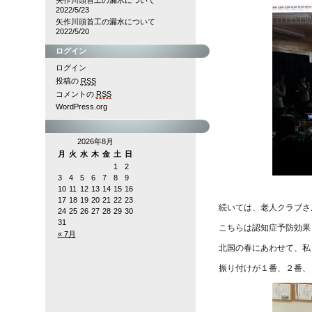
矢作川頭首工の漏水について
2022/5/23
矢作川頭首工の漏水について
2022/5/20
ログイン
ログイン
投稿の
RSS
コメントの
RSS
WordPress.org
2026年8月
月
火
水
木
金
土
日
1
2
3
4
5
6
7
8
9
10
11
12
13
14
15
16
17
18
19
20
21
22
23
続いては、老人クラブさ
24
25
26
27
28
29
30
31
こちらは認知症予防効果
« 7月
北国の春にあわせて、私
振り付けが１番、２番、