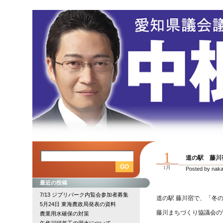
1
道の駅 藤川
1月
Posted by nak
最近の投稿
7/13 ジブリパーク内覧会参加者募集
道の駅 藤川宿で、「冬
5月24日 東海農政局発表の資料
藤川まちづくり協議会の
農業用水確保の対策