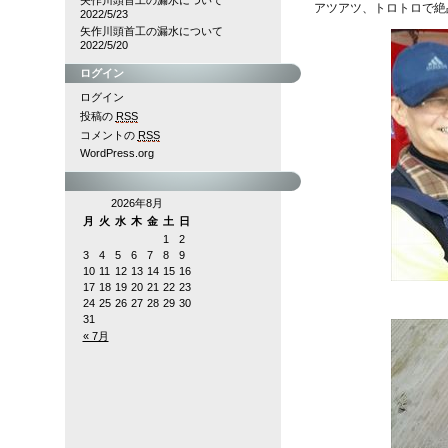
矢作川頭首工の漏水について
アツアツ、トロトロで絶
2022/5/23
矢作川頭首工の漏水について
2022/5/20
ログイン
ログイン
投稿の
RSS
コメントの
RSS
WordPress.org
2026年8月
月
火
水
木
金
土
日
1
2
3
4
5
6
7
8
9
10
11
12
13
14
15
16
17
18
19
20
21
22
23
24
25
26
27
28
29
30
31
« 7月