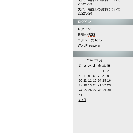
矢作川頭首工の漏水について
2022/5/23
矢作川頭首工の漏水について
2022/5/20
ログイン
ログイン
投稿の
RSS
コメントの
RSS
WordPress.org
2026年8月
月
火
水
木
金
土
日
1
2
3
4
5
6
7
8
9
10
11
12
13
14
15
16
17
18
19
20
21
22
23
24
25
26
27
28
29
30
31
« 7月