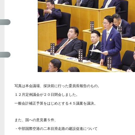
写真は本会議場、採決前に行った委員長報告のもの。
１２月定例議会が２０日閉会しました。
一般会計補正予算をはじめとする４５議案を議決。
また、国への意見書５件、
・中部国際空港の二本目滑走路の建設促進について