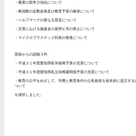
・農業の競争力強化について
・教員数の定数改善及び教育予算の確保について
・ヘルプマークの更なる普及について
・災害における義援金の差押え等の禁止について
・マイクロプラスチック対策の推進について
団体からの請願３件、
・平成３１年度愛知県私学振興予算の充実について
・平成３１年度愛知県私立幼稚園関係予算の充実について
・教育の公平をめざして、学費と教育条件の公私格差を抜本的に是正する
ついて
を採択しました。