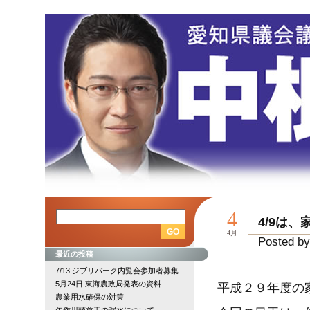
4
4/9は、
4月
Posted by
最近の投稿
7/13 ジブリパーク内覧会参加者募集
5月24日 東海農政局発表の資料
平成２９年度の
農業用水確保の対策