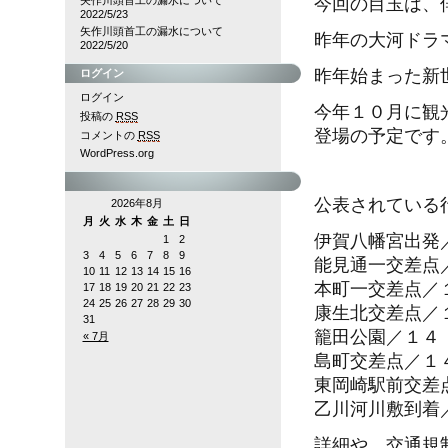
矢作川頭首工の漏水について
今回の目玉は、
2022/5/23
矢作川頭首工の漏水について
昨年の大河ドラ
2022/5/20
昨年始まった新
ログイン
ログイン
今年１０月に観
投稿の
RSS
登場の予定です
コメントの
RSS
WordPress.org
公表されている
2026年8月
月
火
水
木
金
土
日
伊賀八幡宮出発
1
2
3
4
5
6
7
8
9
能見通一交差点
10
11
12
13
14
15
16
本町一交差点／
17
18
19
20
21
22
23
24
25
26
27
28
29
30
康生北交差点／
31
籠田公園／１４
« 7月
島町交差点／１
東岡崎駅前交差
乙川河川敷到着
詳細や、交通規