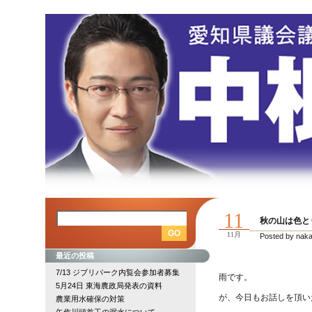
11
秋の山は色と
11月
Posted by nak
最近の投稿
7/13 ジブリパーク内覧会参加者募集
雨です。
5月24日 東海農政局発表の資料
が、今日もお話しを頂い
農業用水確保の対策