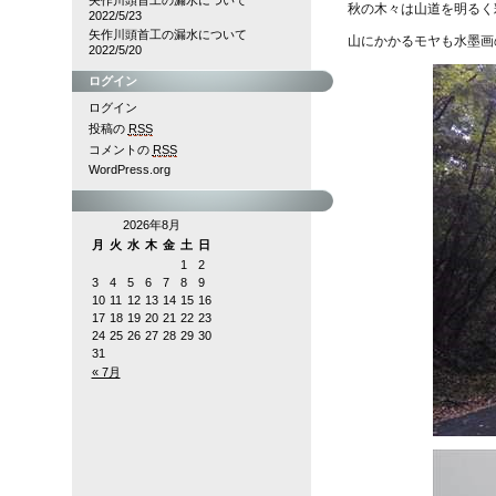
矢作川頭首工の漏水について
秋の木々は山道を明るく
2022/5/23
矢作川頭首工の漏水について
山にかかるモヤも水墨画
2022/5/20
ログイン
ログイン
投稿の
RSS
コメントの
RSS
WordPress.org
2026年8月
月
火
水
木
金
土
日
1
2
3
4
5
6
7
8
9
10
11
12
13
14
15
16
17
18
19
20
21
22
23
24
25
26
27
28
29
30
31
« 7月