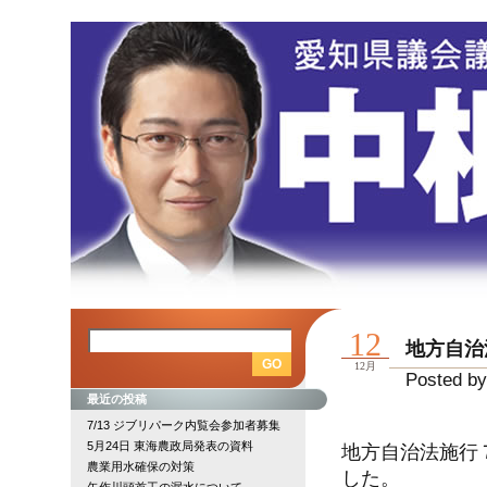
12
地方自治
12月
Posted by
最近の投稿
7/13 ジブリパーク内覧会参加者募集
5月24日 東海農政局発表の資料
地方自治法施行
農業用水確保の対策
した。