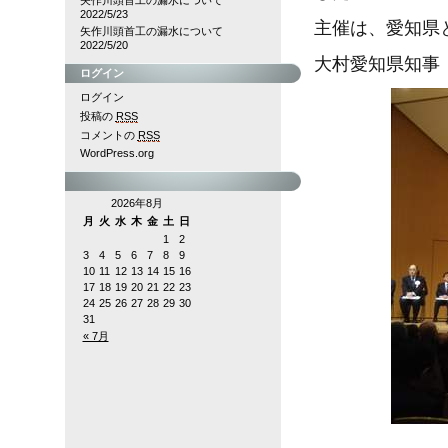
矢作川頭首工の漏水について
2022/5/23
主催は、愛知県
矢作川頭首工の漏水について
2022/5/20
大村愛知県知事
ログイン
ログイン
投稿の
RSS
コメントの
RSS
WordPress.org
2026年8月
月
火
水
木
金
土
日
1
2
3
4
5
6
7
8
9
10
11
12
13
14
15
16
17
18
19
20
21
22
23
24
25
26
27
28
29
30
31
« 7月