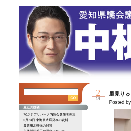
2
里見りゅ
2月
Posted by
最近の投稿
7/13 ジブリパーク内覧会参加者募集
5月24日 東海農政局発表の資料
農業用水確保の対策