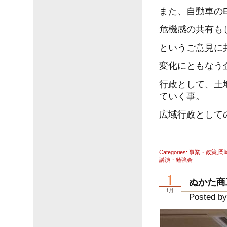
また、自動車の
危機感の共有も
というご意見に
変化にともなう
行政として、土
ていく事。
広域行政として
Categories:
事業・政策
,
岡
講演・勉強会
1
ぬかた商
1月
Posted by