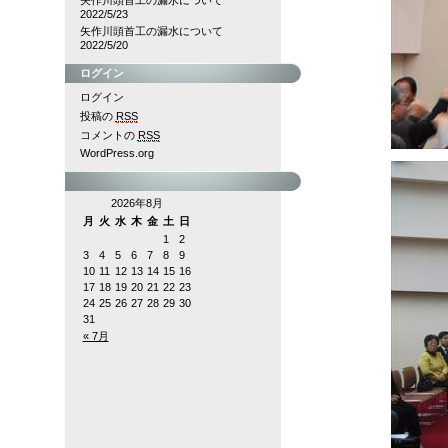
矢作川頭首工の漏水について
2022/5/23
矢作川頭首工の漏水について
2022/5/20
ログイン
ログイン
投稿の
RSS
コメントの
RSS
WordPress.org
2026年8月
月
火
水
木
金
土
日
1
2
3
4
5
6
7
8
9
10
11
12
13
14
15
16
17
18
19
20
21
22
23
24
25
26
27
28
29
30
31
« 7月