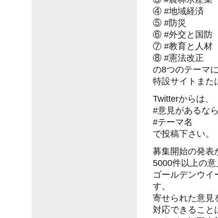
④ #地域経済
⑤ #防災
⑥ #外交と国防
⑦ #教育と人材
⑧ #憲法改正
の8つのテーマ
特設サイトまたは
Twitterからは、
#意見があるな
#テーマ名
で投稿下さい。
募集開始の発表
5000件以上の
ゴールデンウイ
す。
寄せられた意見
対応できること