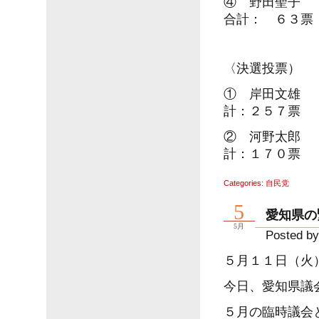
④ 野田聖子 
合計： ６３票
〈決選投票）
① 岸田文雄 
計：２５７票
② 河野太郎 
計：１７０票
Categories:
自民党
5
愛知県の
5月
Posted by
５月１１日（火
今日、愛知県議
５月の臨時議会