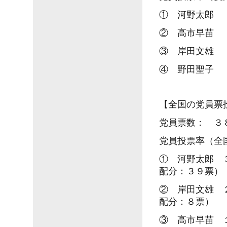
① 河野太郎 
② 高市早苗
③ 岸田文雄
④ 野田聖子
【全国の党員票
党員票数： ３
党員投票率（全
① 河野太郎 
配分：３９票）
② 岸田文雄 
配分：８票）
③ 高市早苗 