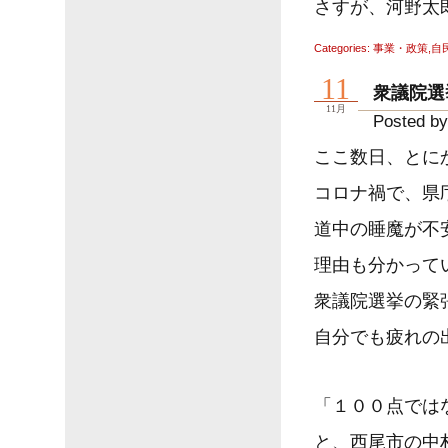
さすが、河野太
Categories:
事業・政策
,
自
11
衆議院選
11月
Posted by
ここ数日、とに
コロナ禍で、県
道中の睡魔が不
理由も分かって
衆議院選挙の緊
自分でも疲れの
「１００点では
と、西尾市の中