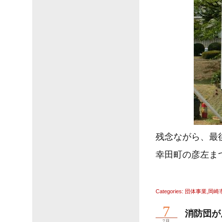
残念ながら、最
幸田町の彦左ま
Categories:
団体事業
,
岡崎
7
消防団が
7月