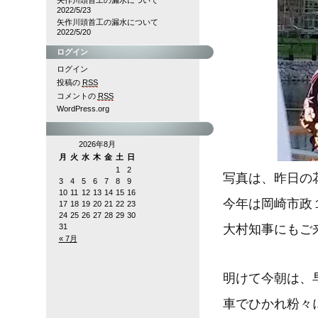
矢作川頭首工の漏水について
2022/5/23
矢作川頭首工の漏水について
2022/5/20
ログイン
ログイン
投稿の
RSS
コメントの
RSS
WordPress.org
2026年8月
月
火
水
木
金
土
日
1
2
写真は、昨日の
3
4
5
6
7
8
9
10
11
12
13
14
15
16
今年は岡崎市政
17
18
19
20
21
22
23
24
25
26
27
28
29
30
31
大村知事にもご
« 7月
明けて今朝は、
車でひかれ粉々