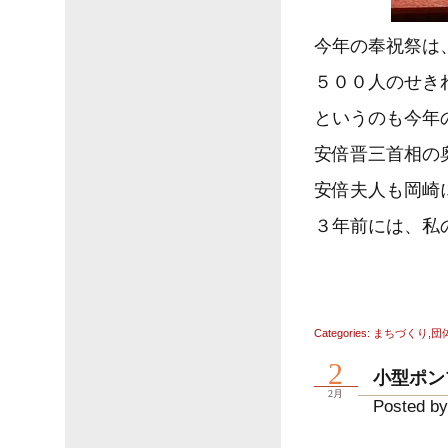
今年の奉祝祭は
５００人のせき
というのも今年
安倍晋三首相の
安倍夫人も岡崎
３年前には、私
Categories:
まちづくり
,
団
2
小型ポン
2月
Posted by